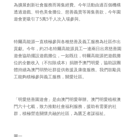
為擴展創新社會服務而籌集經費。今年活動由過百個機構
透過遊戲、特色美食攤位、慈善義賣等籌集善款，今年園
遊會更吸引了
5
萬
5
千人次入場參與。
特爾高能源一直積極參與各種慈善及義工服務為社區作出
貢獻。今年，約
25
名特爾高能源員工一連兩日出席慈善園
遊會協助擺設遊戲攤位，一如既往，特爾高能源把遊戲攤
位的全數收入（不扣除成本）捐贈予澳門明愛，協助該團
體持續為澳門弱勢社群提供救援及康復服務。我們鼓勵員
工能夠積極參與義工服務，關愛社區。
「明愛慈善園遊會」是由澳門明愛舉辦。澳門明愛植根澳
門六十七載，致力推動社會福利服務，援助有需要的社
群，積極營造關懷共融的社區，為匱乏者謀福祉。
圖一