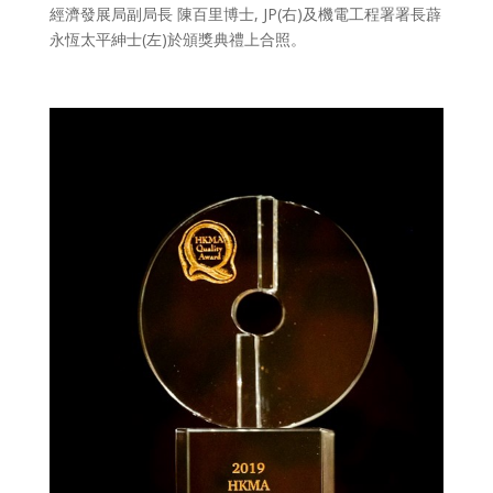
經濟發展局副局長 陳百里博士, JP(右)及機電工程署署長薜
永恆太平紳士(左)於頒獎典禮上合照。