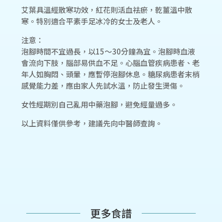
艾葉具溫經散寒功效，紅花則活血祛瘀，乾薑溫中散
寒。特別適合平素手足冰冷的女士及老人。
注意：
泡腳時間不宜過長，以15～30分鐘為宜。泡腳時血液
會流向下肢，腦部易供血不足。心腦血管疾病患者、老
年人如胸悶、頭暈，應暫停泡腳休息。糖尿病患者末梢
感覺能力差，應由家人先試水溫，防止發生燙傷。
女性經期別自己亂用中藥泡腳，避免經量過多。
以上資料僅供參考，建議先向中醫師查詢。
更多食譜