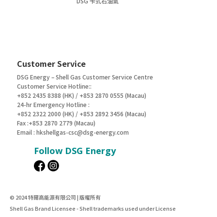
DSG 卡式石油氣
Customer Service
DSG Energy – Shell Gas Customer Service Centre
Customer Service Hotline::
+852 2435 8388 (HK) / +853 2870 0555 (Macau)
24-hr Emergency Hotline :
+852 2322 2000 (HK) / +853 2892 3456 (Macau)
Fax :+853 2870 2779 (Macau)
Email :
hkshellgas-csc@dsg-energy.com
Follow DSG Energy
© 2024 特爾高能源有限公司 | 版權所有
Shell Gas Brand Licensee - Shell trademarks used under License