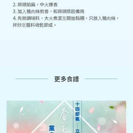
2. 蒜頭拍扁，中⽕爆香
3. 加⼊豬⾁絲煎香，和蒜頭撈起備⽤
4. 先倒調味料，⼤⽕煮滾⾄開始黏稠，只放⼊豬⾁絲，
拌炒⾄醬料收乾即成。
更多食譜