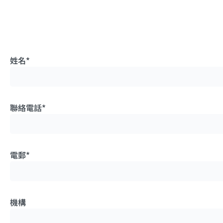
姓名*
聯絡電話*
電郵*
機構