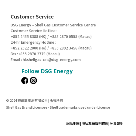
Customer Service
DSG Energy – Shell Gas Customer Service Centre
Customer Service Hotline::
+852 2435 8388 (HK) / +853 2870 0555 (Macau)
24-hr Emergency Hotline :
+852 2322 2000 (HK) / +853 2892 3456 (Macau)
Fax :+853 2870 2779 (Macau)
Email :
hkshellgas-csc@dsg-energy.com
Follow DSG Energy
© 2024 特爾高能源有限公司 | 版權所有
Shell Gas Brand Licensee - Shell trademarks used under License
網站地圖
|
隱私政策聲明條款
|
免責聲明