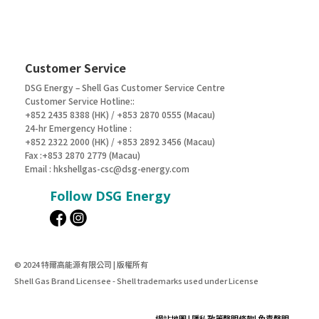
Customer Service
DSG Energy – Shell Gas Customer Service Centre
Customer Service Hotline::
+852 2435 8388 (HK) / +853 2870 0555 (Macau)
24-hr Emergency Hotline :
+852 2322 2000 (HK) / +853 2892 3456 (Macau)
Fax :+853 2870 2779 (Macau)
Email :
hkshellgas-csc@dsg-energy.com
Follow DSG Energy
© 2024 特爾高能源有限公司 | 版權所有
Shell Gas Brand Licensee - Shell trademarks used under License
網站地圖
|
隱私政策聲明條款
|
免責聲明