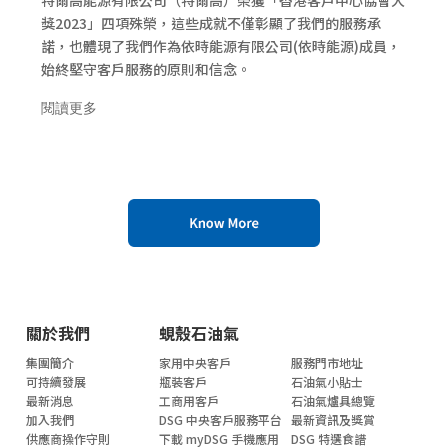
特爾高能源有限公司（特爾高）榮獲「香港客戶中心協會大
獎2023」四項殊榮，這些成就不僅彰顯了我們的服務承
諾，也體現了我們作為依時能源有限公司(依時能源)成員，
始終堅守客戶服務的原則和信念。
閱讀更多
關於我們
蜆殼石油氣
集團簡介
家用中央客戶
服務門市地址
可持續發展
瓶裝客戶
石油氣小貼士
最新消息
工商用客戶
石油氣爐具總覽
加入我們
DSG 中央客戶服務平台
最新資訊及獎賞
供應商操作守則
下載 myDSG 手機應用
DSG 特選食譜