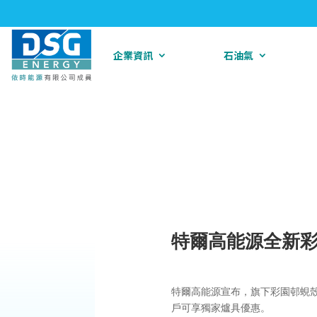
企業資訊
石油氣
特爾高能源全新
特爾高能源宣布，旗下彩園邨蜆殼
戶可享獨家爐具優惠。