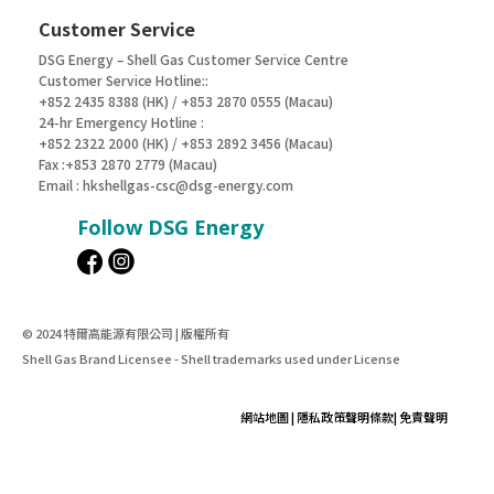
Customer Service
DSG Energy – Shell Gas Customer Service Centre
Customer Service Hotline::
+852 2435 8388 (HK) / +853 2870 0555 (Macau)
24-hr Emergency Hotline :
+852 2322 2000 (HK) / +853 2892 3456 (Macau)
Fax :+853 2870 2779 (Macau)
Email :
hkshellgas-csc@dsg-energy.com
Follow DSG Energy
© 2024 特爾高能源有限公司 | 版權所有
Shell Gas Brand Licensee - Shell trademarks used under License
網站地圖
|
隱私政策聲明條款
|
免責聲明