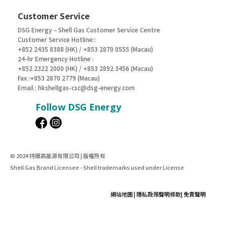
Customer Service
DSG Energy – Shell Gas Customer Service Centre
Customer Service Hotline::
+852 2435 8388 (HK) / +853 2870 0555 (Macau)
24-hr Emergency Hotline :
+852 2322 2000 (HK) / +853 2892 3456 (Macau)
Fax :+853 2870 2779 (Macau)
Email :
hkshellgas-csc@dsg-energy.com
Follow DSG Energy
© 2024 特爾高能源有限公司 | 版權所有
Shell Gas Brand Licensee - Shell trademarks used under License
網站地圖
|
隱私政策聲明條款
|
免責聲明