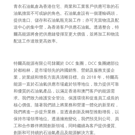
青衣石油氣倉為香港住宅、商業和工業客戶供應可靠的石
油氣擔當不可或缺的角色。石油氣倉設有一個運輸碼頭，
提供進口、儲存和石油氣瓶充裝工作；亦可充當物流及配
送中心的集中營，為香港客戶供應石油氣。透過整合，特
爾高能源將會把供應鏈發揮至更大價值，並將加工和物流
配送工作達致更高效率。
特爾高能源有限公司隸屬於
DCC
集團，
DCC
集團總部位
於都柏林，是市場領先的跨國銷售、營銷及服務支援企
業，於業績和增長方面具清晰目標。自
2018
年，特爾高
能源一直於石油氣供應市場處於領導地位，致力提供可靠
和優質的石油氣產品，以滿足香港和澳門客戶的能源需
求。我們致力維護安全管治、保護環境和促進員工成長的
核心價值。隨著我們踏上將業務和營運一體化的新里程，
我們將進一步提升業務，並透過創新及轉型推動增長，以
保持市場領導地位。透過擁抱變化，我們預見到公司、員
工和合作夥伴將開創新領域，同時繼續為客戶提供優質、
創新和可持續的石油氣產品及能源解決方案。