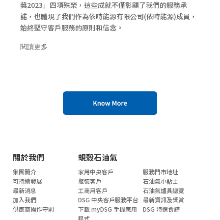
獎2023」四項殊榮，這些成就不僅彰顯了我們的服務承
諾，也體現了我們作為依時能源有限公司(依時能源)成員，
始終堅守客戶服務的原則和信念。
閱讀更多
關於我們
蜆殼石油氣
集團簡介
家用中央客戶
服務門市地址
可持續發展
瓶裝客戶
石油氣小貼士
最新消息
工商用客戶
石油氣爐具總覽
加入我們
DSG 中央客戶服務平台
最新資訊及獎賞
供應商操作守則
下載 myDSG 手機應用
DSG 特選食譜
程式