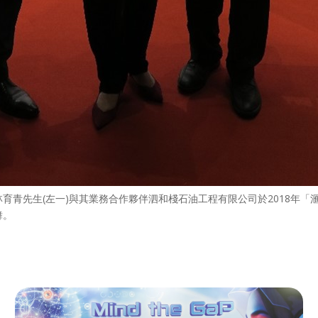
林育青先生
(
左一
)
與其業務合作夥伴泗和棧石油工程有限公司於
2018
年「
舞。