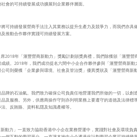
動社會的可持續發展成功擴展到企業夥伴層面。
伴將可持續發展營商手法注入其業務以提升生產力及競爭力，而我們亦具
勵及推動合作夥伴實踐可持續發展方案。
邀出席2018年「滙豐營商新動力」獎勵計劃頒獎典禮，我們除獲頒「滙豐
成績。2018年，我們成功提名六間中小企合作夥伴參與「滙豐營商新動
限公司則榮獲「企業參與環境、社會及管治獎」優異獎狀及「滙豐營商新
殼品牌的石油氣。我們致力確保公司負責任地營運我們所做的一切，以創
產品及服務。另外，供應商操作守則亦列明業務上要遵守的道德及法律標
爭法、反賄賂、資料私隱及知識產權等。
豐營商新動力」一直致力協助香港中小企在業務營運中，實踐對社會及環境負
為一個互動的學習平台，一直讓本地中小企透過此計劃學習企業可持續發