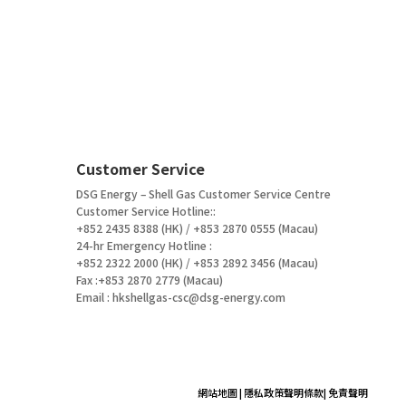
Customer Service
DSG Energy – Shell Gas Customer Service Centre
Customer Service Hotline::
+852 2435 8388 (HK) / +853 2870 0555 (Macau)
24-hr Emergency Hotline :
+852 2322 2000 (HK) / +853 2892 3456 (Macau)
Fax :+853 2870 2779 (Macau)
Email :
hkshellgas-csc@dsg-energy.com
網站地圖
|
隱私政策聲明條款
|
免責聲明