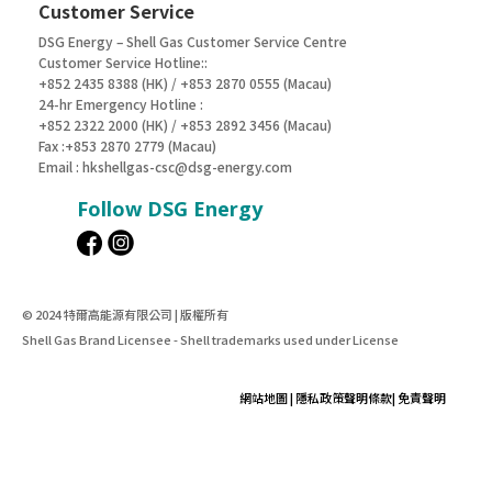
Customer Service
DSG Energy – Shell Gas Customer Service Centre
Customer Service Hotline::
+852 2435 8388 (HK) / +853 2870 0555 (Macau)
24-hr Emergency Hotline :
+852 2322 2000 (HK) / +853 2892 3456 (Macau)
Fax :+853 2870 2779 (Macau)
Email :
hkshellgas-csc@dsg-energy.com
Follow DSG Energy
© 2024 特爾高能源有限公司 | 版權所有
Shell Gas Brand Licensee - Shell trademarks used under License
網站地圖
|
隱私政策聲明條款
|
免責聲明