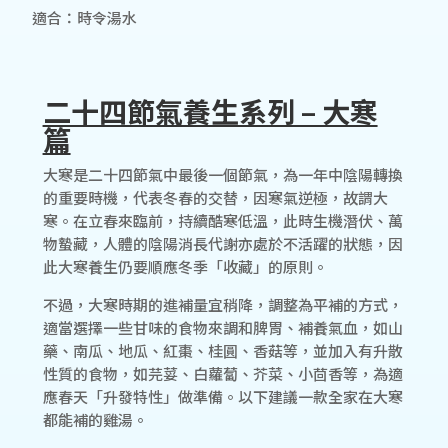
適合：時令湯水
二十四節氣養生系列 – 大寒
篇
大寒是二十四節氣中最後一個節氣，為一年中陰陽轉換
的重要時機，代表冬春的交替，因寒氣逆極，故謂大
寒。在立春來臨前，持續酷寒低溫，此時生機潛伏、萬
物蟄藏，人體的陰陽消長代謝亦處於不活躍的狀態，因
此大寒養生仍要順應冬季「收藏」的原則。
不過，大寒時期的進補量宜稍降，調整為平補的方式，
適當選擇一些甘味的食物來調和脾胃、補養氣血，如山
藥、南瓜、地瓜、紅棗、桂圓、香菇等，並加入有升散
性質的食物，如芫荽、白蘿蔔、芥菜、小茴香等，為適
應春天「升發特性」做準備。以下建議一款全家在大寒
都能補的雞湯。