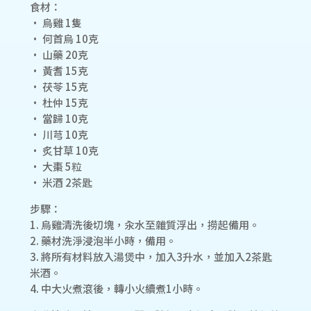
食材：
• 烏雞 1隻
• 何首烏 10克
• 山藥 20克
• 黃耆 15克
• 茯苓 15克
• 杜仲 15克
• 當歸 10克
• 川芎 10克
• 炙甘草 10克
• 大棗 5粒
• 米酒 2茶匙
步驟：
1. 烏雞清洗後切塊，汆水至雜質浮出，撈起備用。
2. 藥材洗淨浸泡半小時，備用。
3. 將所有材料放入湯煲中，加入3升水，並加入2茶匙
米酒。
4. 中大火煮滾後，轉小火續煮1小時。