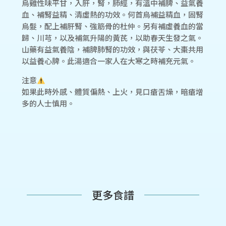
烏雞性味平甘，入肝，腎，肺經，有溫中補脾、益氣養
血、補腎益精、清虛熱的功效。何首烏補益精血，固腎
烏髮，配上補肝腎、強筋骨的杜仲。另有補虛養血的當
歸、川芎，以及補氣升陽的黃芪，以助春天生發之氣。
山藥有益氣養陰，補脾肺腎的功效，與茯苓、大棗共用
以益養心脾。此湯適合一家人在大寒之時補充元氣。
注意
如果此時外感、體質偏熱、上火，見口瘡舌燥，暗瘡增
多的人士慎用。
更多食譜