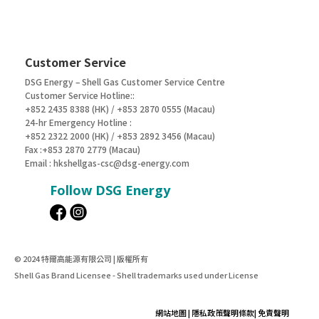
Customer Service
DSG Energy – Shell Gas Customer Service Centre
Customer Service Hotline::
+852 2435 8388 (HK) / +853 2870 0555 (Macau)
24-hr Emergency Hotline :
+852 2322 2000 (HK) / +853 2892 3456 (Macau)
Fax :+853 2870 2779 (Macau)
Email :
hkshellgas-csc@dsg-energy.com
Follow DSG Energy
© 2024 特爾高能源有限公司 | 版權所有
Shell Gas Brand Licensee - Shell trademarks used under License
網站地圖
|
隱私政策聲明條款
|
免責聲明