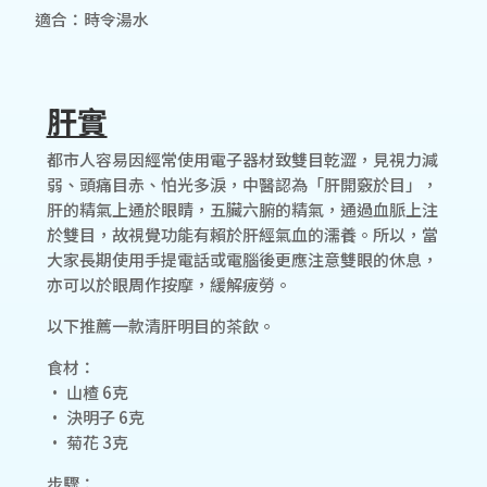
適合：時令湯水
肝實
都市人容易因經常使用電子器材致雙目乾澀，見視力減
弱、頭痛目赤、怕光多淚，中醫認為「肝開竅於目」，
肝的精氣上通於眼睛，五臟六腑的精氣，通過血脈上注
於雙目，故視覺功能有賴於肝經氣血的濡養。所以，當
大家長期使用手提電話或電腦後更應注意雙眼的休息，
亦可以於眼周作按摩，緩解疲勞。
以下推薦一款清肝明目的茶飲。
食材：
• 山楂 6克
• 決明子 6克
• 菊花 3克
步驟：