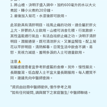
1. 將山楂、決明子盛入鍋中，加約600毫升的水以大火
煮起，轉小火煮約20分鐘。
2. 最後加入菊花，水滾後即可飲用。
此茶飲具有清肝明目、祛風止痛的功效，適合屬於肝火
上亢、肝鬱的人士飲用。山楂可消食化積，行氣散瘀，
其性溫能通行氣血，有活血祛瘀止痛之功。決明子清肝
明目，潤腸通便，既可清泄肝火，又兼益腎陰。配上菊
花以平肝明目，清熱解毒。日常生活中飲食不調、易
怒、見視力減退、羞明多淚的人士可適量飲用。
注意
如屬虛證患者宜參考肝虛篇的食療。另外，慢性腸炎、
長期腹瀉、低血壓人士不宜大量長期服用。每人體質不
同，建議先向中醫師查詢。
*資訊由註冊中醫師提供, 僅作參考之用
*如有任何疑問, 請與閣下之家庭醫生/ 中醫師聯絡。