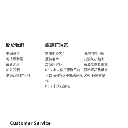
關於我們
蜆殼石油氣
集團簡介
家用中央客戶
服務門市地址
可持續發展
瓶裝客戶
石油氣小貼士
最新消息
工商用客戶
石油氣爐具總覽
加入我們
DSG 中央客戶服務平台
最新資訊及獎賞
供應商操作守則
下載 myDSG 手機應用程
DSG 特選食譜
式
DSG 卡式石油氣
Customer Service