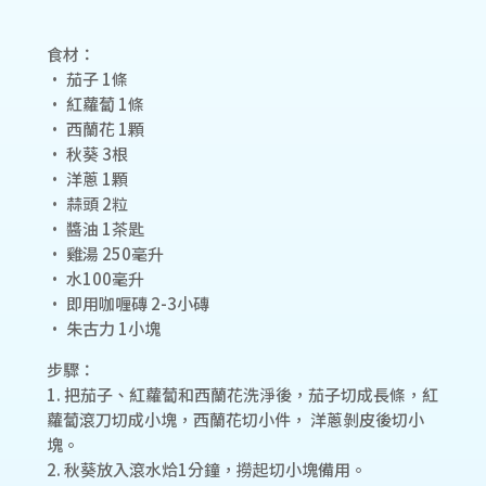
食材：
• 茄子 1條
• 紅蘿蔔 1條
• 西蘭花 1顆
• 秋葵 3根
• 洋蔥 1顆
• 蒜頭 2粒
• 醬油 1茶匙
• 雞湯 250毫升
• 水100毫升
• 即用咖喱磚 2-3小磚
• 朱古力 1小塊
步驟：
1. 把茄子、紅蘿蔔和西蘭花洗淨後，茄子切成長條，紅
蘿蔔滾刀切成小塊，西蘭花切小件， 洋蔥剝皮後切小
塊。
2. 秋葵放入滾水烚1分鐘，撈起切小塊備用。