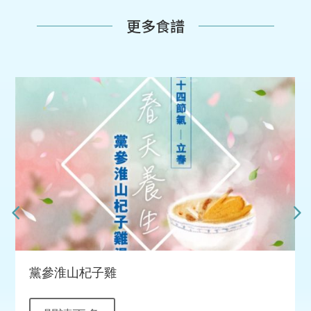
更多食譜
黨參淮山杞子雞