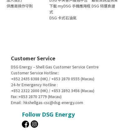
供應商操作守則
下載 myDSG 手機應用程
DSG 特選食譜
式
DSG 卡式石油氣
Customer Service
DSG Energy – Shell Gas Customer Service Centre
Customer Service Hotline::
+852 2435 8388 (HK) / +853 2870 0555 (Macau)
24-hr Emergency Hotline :
+852 2322 2000 (HK) / +853 2892 3456 (Macau)
Fax :+853 2870 2779 (Macau)
Email :
hkshellgas-csc@dsg-energy.com
Follow DSG Energy