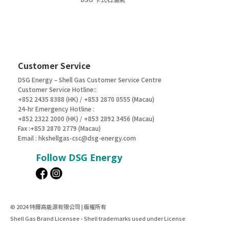
Customer Service
DSG Energy – Shell Gas Customer Service Centre
Customer Service Hotline::
+852 2435 8388 (HK) / +853 2870 0555 (Macau)
24-hr Emergency Hotline :
+852 2322 2000 (HK) / +853 2892 3456 (Macau)
Fax :+853 2870 2779 (Macau)
Email :
hkshellgas-csc@dsg-energy.com
Follow DSG Energy
© 2024 特爾高能源有限公司 | 版權所有
Shell Gas Brand Licensee - Shell trademarks used under License