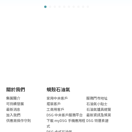
關於我們
蜆殼石油氣
集團簡介
家用中央客戶
服務門市地址
可持續發展
瓶裝客戶
石油氣小貼士
最新消息
工商用客戶
石油氣爐具總覽
加入我們
DSG 中央客戶服務平台
最新資訊及獎賞
供應商操作守則
下載 myDSG 手機應用程
DSG 特選食譜
式
DSG 卡式石油氣