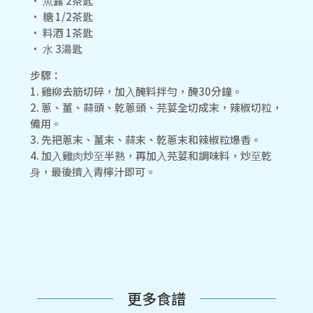
• ⿂露 2茶匙
• 糖 1/2茶匙
• 料酒 1茶匙
• ⽔ 3湯匙
步驟：
1. 雞柳去筋切碎，加⼊醃料拌勻，醃30分鐘。
2. 蔥、薑、蒜頭、乾蔥頭、芫荽全切成末，辣椒切粒，
備⽤。
3. 先把蔥末、薑末、蒜末、乾蔥末和辣椒粒爆香。
4. 加⼊雞⾁炒⾄半熟，再加⼊芫荽和調味料，炒⾄乾
⾝，最後擠⼊青檸汁即可。
更多食譜