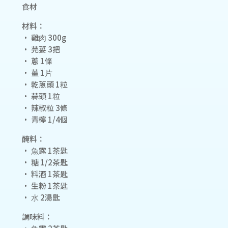
食材
材料：
• 雞⾁ 300g
• 芫荽 3把
• 蔥 1條
• 薑 1⽚
• 乾蔥頭 1粒
• 蒜頭 1粒
• 辣椒粒 3條
• 青檸 1/4個
醃料：
• ⿂露 1茶匙
• 糖 1/2茶匙
• 料酒 1茶匙
• ⽣粉 1茶匙
• ⽔ 2湯匙
調味料：