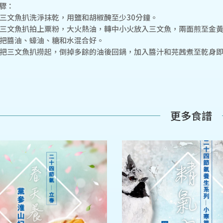
驟：
. 三文魚扒洗淨抹乾，用鹽和胡椒醃至少30分鐘。
. 三文魚扒拍上粟粉，大火熱油，轉中小火放入三文魚，兩面煎至金
. 把醬油、蠔油、糖和水混合好。
. 把三文魚扒撈起，倒掉多餘的油後回鍋，加入醬汁和芫茜煮至乾身
更多食譜