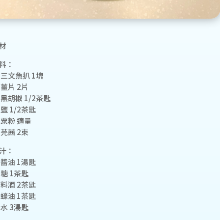
材
料：
 三文魚扒 1塊
 薑片 2片
 黑胡椒 1/2茶匙
 鹽 1/2茶匙
 粟粉 適量
 芫茜 2束
汁：
 醬油 1湯匙
 糖 1茶匙
 料酒 2茶匙
 蠔油 1茶匙
 水 3湯匙