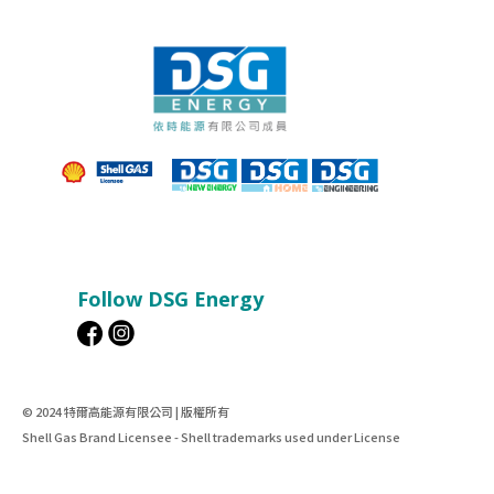
Follow DSG Energy
© 2024 特爾高能源有限公司 | 版權所有
Shell Gas Brand Licensee - Shell trademarks used under License