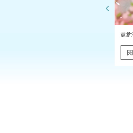
香煎鵝肝肉碎煎蛋飯
黨參
閱讀更多