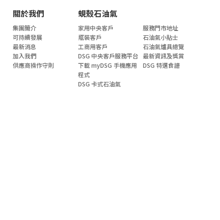
關於我們
蜆殼石油氣
集團簡介
家用中央客戶
服務門市地址
可持續發展
瓶裝客戶
石油氣小貼士
最新消息
工商用客戶
石油氣爐具總覽
加入我們
DSG 中央客戶服務平台
最新資訊及獎賞
供應商操作守則
下載 myDSG 手機應用
DSG 特選食譜
程式
DSG 卡式石油氣