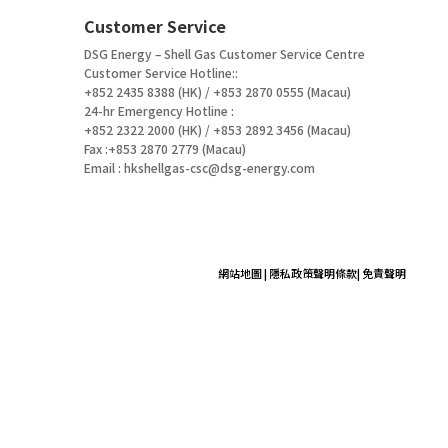
Customer Service
DSG Energy – Shell Gas Customer Service Centre
Customer Service Hotline::
+852 2435 8388 (HK) / +853 2870 0555 (Macau)
24-hr Emergency Hotline :
+852 2322 2000 (HK) / +853 2892 3456 (Macau)
Fax :+853 2870 2779 (Macau)
Email :
hkshellgas-csc@dsg-energy.com
網站地圖
|
隱私政策聲明條款
|
免責聲明