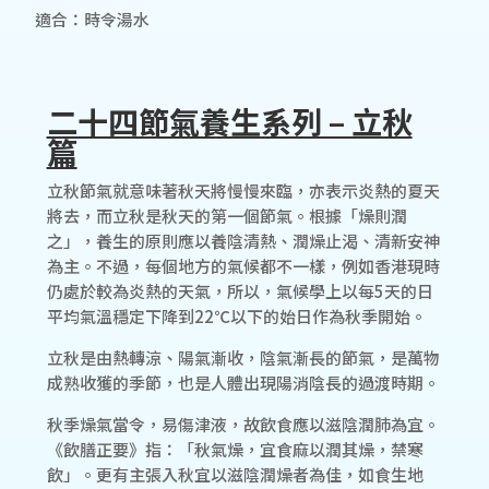
適合：時令湯水
二十四節氣養生系列 – 立秋
篇
立秋節氣就意味著秋天將慢慢來臨，亦表示炎熱的夏天
將去，而立秋是秋天的第一個節氣。根據「燥則潤
之」，養生的原則應以養陰清熱、潤燥止渴、清新安神
為主。不過，每個地方的氣候都不一樣，例如香港現時
仍處於較為炎熱的天氣，所以，氣候學上以每5天的日
平均氣溫穩定下降到22℃以下的始日作為秋季開始。
立秋是由熱轉涼、陽氣漸收，陰氣漸長的節氣，是萬物
成熟收獲的季節，也是人體出現陽消陰長的過渡時期。
秋季燥氣當令，易傷津液，故飲食應以滋陰潤肺為宜。
《飲膳正要》指：「秋氣燥，宜食麻以潤其燥，禁寒
飲」。更有主張入秋宜以滋陰潤燥者為佳，如食生地