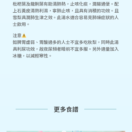
枇杷葉及龍脷葉有助清肺熱，止咳化痰，潤腸通便。配
上石黃皮清熱利濕，寧肺止咳，且具有消積的功效。且
雪梨具潤肺生津之效。此湯水適合容易見肺燥症狀的人
士飲用。
注意
如脾胃虛弱、胃酸過多的人士不宜多吃秋梨，同時此湯
具利尿功效，故夜尿頻者睡前不宜多服。另外適量加入
冰糖，以減輕寒性。
更多食譜