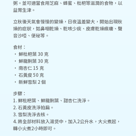
粥。並可適當食用芝麻、蜂蜜、枇杷等滋潤的食物，以
益胃生津。
立秋後天氣會慢慢的變燥，日夜溫差變大，開始出現秋
燥的症狀，如鼻咽乾燥、乾咳少痰、皮膚乾燥痕癢、聲
音沙啞、便秘等。
食材：
• 鮮枇杷葉 30 克
• 鮮龍脷葉 30 克
• 南杏仁 15 克
• 石黃皮 50 克
• 新鮮雪梨 2 個
步驟：
1. 鮮枇杷葉、鮮龍脷葉、甜杏仁洗淨。
2. 石黃皮洗淨拍扁。
3. 雪梨洗淨去核。
4. 將全部材料放入湯煲中，加入2公升水，大火煮起，
轉小火煮2小時即可。