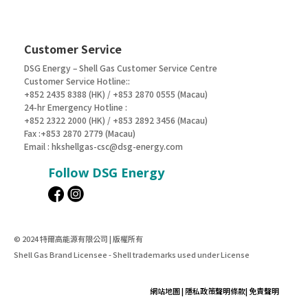
Customer Service
DSG Energy – Shell Gas Customer Service Centre
Customer Service Hotline::
+852 2435 8388 (HK) / +853 2870 0555 (Macau)
24-hr Emergency Hotline :
+852 2322 2000 (HK) / +853 2892 3456 (Macau)
Fax :+853 2870 2779 (Macau)
Email :
hkshellgas-csc@dsg-energy.com
Follow DSG Energy
© 2024 特爾高能源有限公司 | 版權所有
Shell Gas Brand Licensee - Shell trademarks used under License
網站地圖
|
隱私政策聲明條款
|
免責聲明