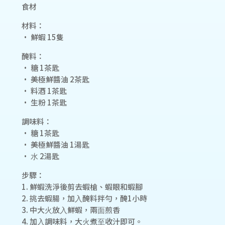
食材
材料：
• 鮮蝦 15隻
醃料：
• 糖 1茶匙
• 美極鮮醬油 2茶匙
• 料酒 1茶匙
• ⽣粉 1茶匙
調味料：
• 糖 1茶匙
• 美極鮮醬油 1湯匙
• ⽔ 2湯匙
步驟：
1. 鮮蝦洗淨後剪去蝦槍、蝦眼和蝦腳
2. 挑去蝦腸，加⼊醃料拌勻，醃1⼩時
3. 中⼤⽕放⼊鮮蝦，兩⾯煎香
4. 加⼊調味料，⼤⽕煮⾄收汁即可。