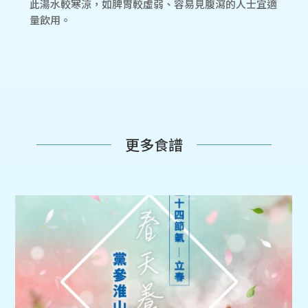
此湯水較寒涼，如脾胃較虛弱、容易見腹瀉的人士宜適
量飲用。
更多食譜