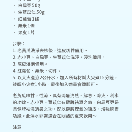
• 白扁豆 50g
• 生薏苡仁 50g
• 紅蘿蔔 1條
• 粟米 1條
• 果皮 1片
步驟：
1. 老黃瓜洗淨去核後，連皮切件備用。
2. 赤小豆、白扁豆、生薏苡仁洗淨，浸泡備用。
3. 陳皮浸泡備用。
4. 紅蘿蔔、粟米，切件。
5. 以大火煮滾2公升水，加入所有材料大火煮15分鐘，
後轉小火煮1小時。最後加入適量食鹽即可。
老黃瓜味甘，性涼，具有消暑清熱、解毒、降火、利水
的功效。赤小豆、薏苡仁有健脾祛濕之效。白扁豆更是
具健脾祛濕消暑之功，配以健脾理氣的陳皮，增強脾胃
功能。此湯水非常適合在悶熱的夏天飲用～
注意