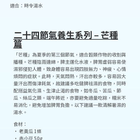
適合：時令湯水
二十四節氣養生系列 – 芒種
篇
「芒種」為夏季的第三個節氣，適合穀類作物的收割與
播種。芒種陰雨連綿，脾主運化水液，脾胃虛弱容易使
濕邪侵犯人體，致身體容易出現四肢無力、神疲、心情
煩悶的症狀。此時，天氣悶熱，汗出亦較多，容易因大
量汗出而傷津耗氣，故建議多吃健脾祛濕的食物，同時
配搭益氣化濕、生津止渴的食物，如冬瓜、苦瓜、節
瓜、絲瓜之類。端午將近，亦要避免過量吃粽，糯米不
易消化，避免增加脾胃負擔。以下建議一款清解暑濕的
湯水。
食材：
• 老黃瓜 1條
• 赤小豆 50g