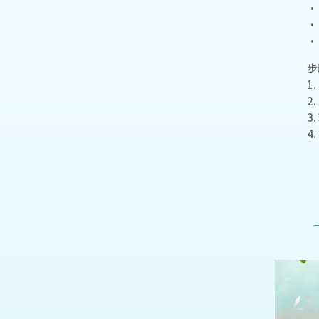
•
•
•
步
1
2
3
4