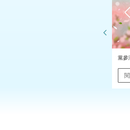
香煎鵝肝肉碎煎蛋飯
黨參
閱讀更多