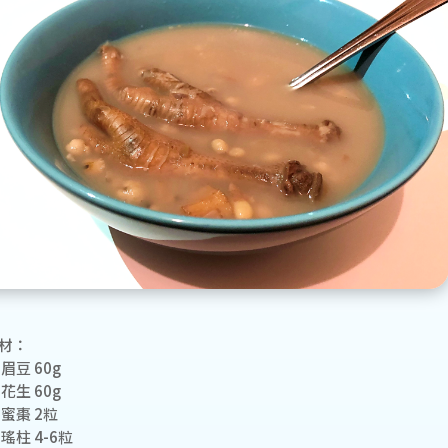
材：
 眉豆 60g
 花生 60g
 蜜棗 2粒
 瑤柱 4-6粒