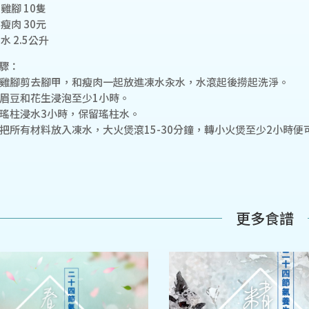
 雞腳 10隻
 瘦肉 30元
 水 2.5公升
驟：
. 雞腳剪去腳甲，和瘦肉一起放進凍水汆水，水滾起後撈起洗淨。
. 眉豆和花生浸泡至少1小時。
. 瑤柱浸水3小時，保留瑤柱水。
. 把所有材料放入凍水，大火煲滾15-30分鐘，轉小火煲至少2小時便
更多食譜