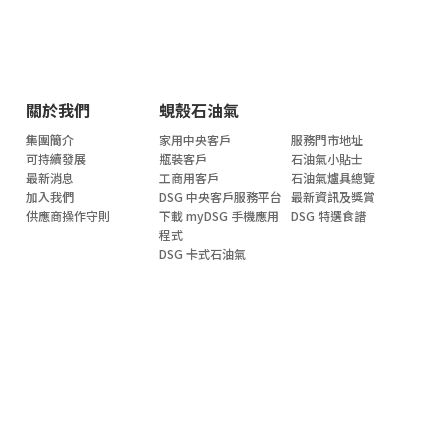
關於我們
蜆殼石油氣
集團簡介
家用中央客戶
服務門市地址
可持續發展
瓶裝客戶
石油氣小貼士
最新消息
工商用客戶
石油氣爐具總覽
加入我們
DSG 中央客戶服務平台
最新資訊及獎賞
供應商操作守則
下載 myDSG 手機應用
DSG 特選食譜
程式
DSG 卡式石油氣