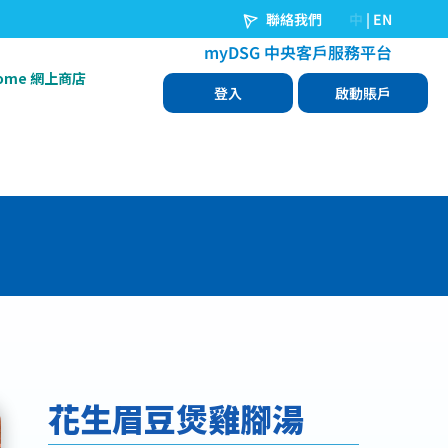
Home 網上商店
花生眉豆煲雞腳湯