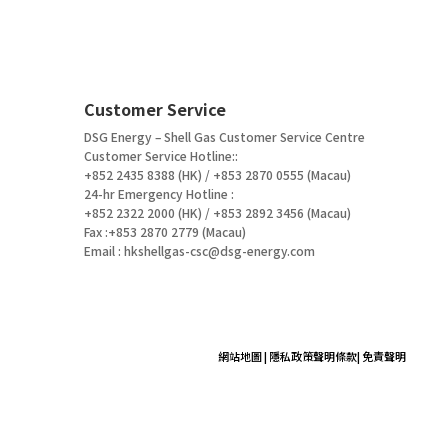
Customer Service
DSG Energy – Shell Gas Customer Service Centre
Customer Service Hotline::
+852 2435 8388 (HK) / +853 2870 0555 (Macau)
24-hr Emergency Hotline :
+852 2322 2000 (HK) / +853 2892 3456 (Macau)
Fax :+853 2870 2779 (Macau)
Email :
hkshellgas-csc@dsg-energy.com
網站地圖
|
隱私政策聲明條款
|
免責聲明