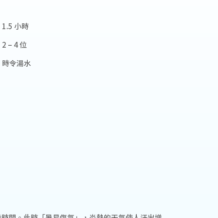
1.5 小時
 – 4 位
：時令湯水
段時間。此時「暑易傷氣」，炎熱的天氣使人汗出增