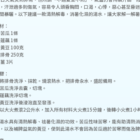
，汗泄過多則傷氣，容易令人頭昏胸悶，口渴，心悸，惡心甚至昏迷
間暴曬。以下建議一款清熱解毒，消暑化濕的湯水，讓大家解一解暑
材：
 苦瓜 1條
 蓮藕 1條
 黃豆 100克
 排骨 250克
 薑 3片
驟：
. 將排骨洗淨、抹乾。燒滾熱水，把排骨汆水，盛起備用。
. 苦瓜洗淨去囊，切塊。
. 蓮藕洗淨切塊。
. 黃豆洗淨後浸泡直至發漲。
. 以大火煮滾2公升水，加入所有材料大火煮15分鐘，後轉小火煮1
湯水具有清熱解毒、袪暑化濕的功效。苦瓜性味苦寒，能有助清熱消
，以及補脾益氣的黃豆，使到此湯水不會因為苦瓜過於苦寒而傷及脾