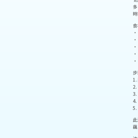
多
時
食
•
•
•
•
•
步
1
2
3
4
5
此
藕