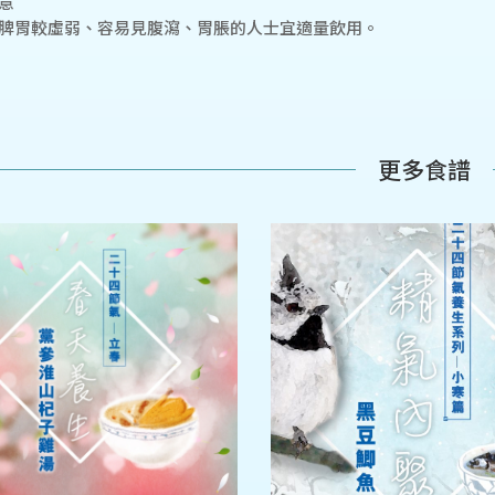
意
脾胃較虛弱、容易見腹瀉、胃脹的人士宜適量飲用。
更多食譜