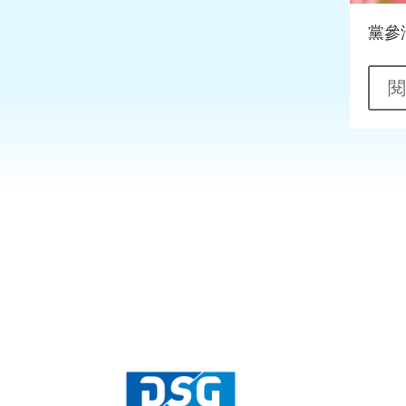
香煎鵝肝肉碎煎蛋飯
黨參
閱讀更多