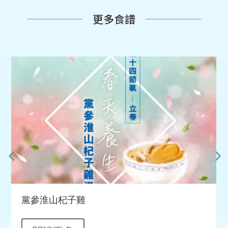
更多食譜
黨參淮山杞子雞