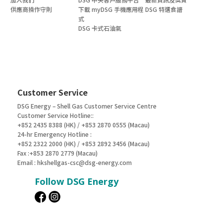
供應商操作守則
下載 myDSG 手機應用程
DSG 特選食譜
式
DSG 卡式石油氣
Customer Service
DSG Energy – Shell Gas Customer Service Centre
Customer Service Hotline::
+852 2435 8388 (HK) / +853 2870 0555 (Macau)
24-hr Emergency Hotline :
+852 2322 2000 (HK) / +853 2892 3456 (Macau)
Fax :+853 2870 2779 (Macau)
Email :
hkshellgas-csc@dsg-energy.com
Follow DSG Energy