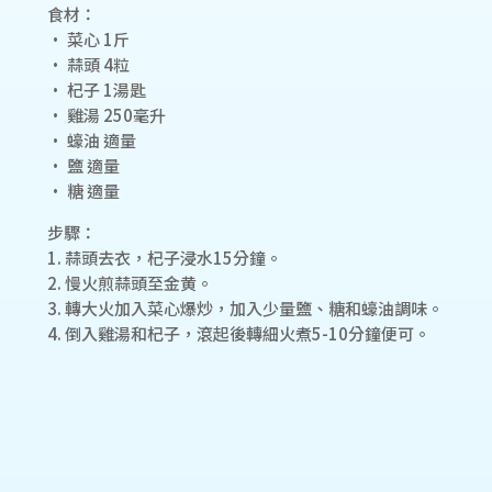
食材：
• 菜心 1斤
• 蒜頭 4粒
• 杞子 1湯匙
• 雞湯 250毫升
• 蠔油 適量
• 鹽 適量
• 糖 適量
步驟：
1. 蒜頭去衣，杞子浸水15分鐘。
2. 慢火煎蒜頭至金黄。
3. 轉大火加入菜心爆炒，加入少量鹽、糖和蠔油調味。
4. 倒入雞湯和杞子，滾起後轉細火煮5-10分鐘便可。