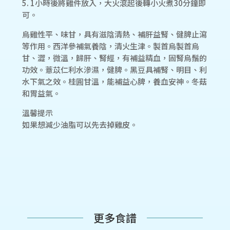
5. 1小時後將雞件放入，大火滾起後轉小火煮30分鐘即
可。
烏雞性平、味甘，具有滋陰清熱、補肝益腎、健脾止瀉
等作用。西洋參補氣養陰，清火生津。製首烏製首烏
甘、澀，微溫，歸肝、腎經，有補益精血，固腎烏鬚的
功效。薏苡仁利水滲濕，健脾。黑豆具補腎、明目、利
水下氣之效。桂圓甘溫，能補益心脾，養血安神。冬菇
和胃益氣。
溫馨提示
如果想減少油脂可以先去掉雞皮。
更多食譜