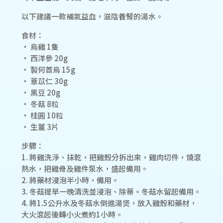
以下建議一款補氣益血，滋陰養腎的湯水。
食材：
• 烏雞 1隻
• 西洋參 20g
• 製何首烏 15g
• 薏苡仁 30g
• 黑豆 20g
• 冬菇 8粒
• 桂圓 10粒
• 生薑 3片
步驟：
1. 將雞洗淨、抹乾，把雞殼分拆出來，雞肉切件，燒滾
熱水，把雞骨及雞件泵水，盛起備用。
2. 將藥材浸泡半小時，備用。
3. 冬菇提早一晚清洗並浸泡、除蒂。冬菇水留起備用。
4. 將1.5公升水及冬菇水倒進湯煲，放入雞殼和藥材，
大火滾起後轉小火煮約1小時。