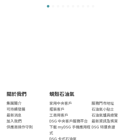
關於我們
蜆殼石油氣
集團簡介
家用中央客戶
服務門市地址
可持續發展
瓶裝客戶
石油氣小貼士
最新消息
工商用客戶
石油氣爐具總覽
加入我們
DSG 中央客戶服務平台
最新資訊及獎賞
供應商操作守則
下載 myDSG 手機應用程
DSG 特選食譜
式
DSG 卡式石油氣