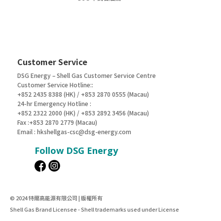
Customer Service
DSG Energy – Shell Gas Customer Service Centre
Customer Service Hotline::
+852 2435 8388 (HK) / +853 2870 0555 (Macau)
24-hr Emergency Hotline :
+852 2322 2000 (HK) / +853 2892 3456 (Macau)
Fax :+853 2870 2779 (Macau)
Email :
hkshellgas-csc@dsg-energy.com
Follow DSG Energy
© 2024 特爾高能源有限公司 | 版權所有
Shell Gas Brand Licensee - Shell trademarks used under License