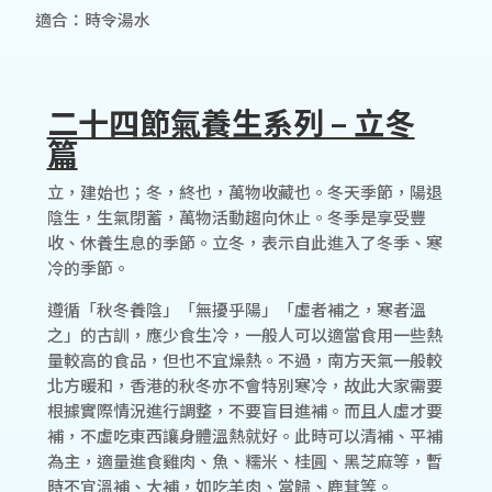
適合：時令湯水
二十四節氣養生系列 – 立冬
篇
立，建始也；冬，終也，萬物收藏也。冬天季節，陽退
陰生，生氣閉蓄，萬物活動趨向休止。冬季是享受豐
收、休養生息的季節。立冬，表示自此進入了冬季、寒
冷的季節。
遵循「秋冬養陰」「無擾乎陽」「虛者補之，寒者溫
之」的古訓，應少食生冷，一般人可以適當食用一些熱
量較高的食品，但也不宜燥熱。不過，南方天氣一般較
北方暖和，香港的秋冬亦不會特別寒冷，故此大家需要
根據實際情況進行調整，不要盲目進補。而且人虛才要
補，不虛吃東西讓身體溫熱就好。此時可以清補、平補
為主，適量進食雞肉、魚、糯米、桂圓、黑芝麻等，暫
時不宜溫補、大補，如吃羊肉、當歸、鹿茸等。