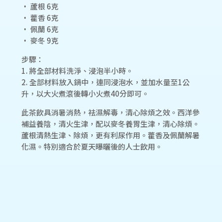
• 蘆根 6克
• 藿香 6克
• 佩蘭 6克
• 麥冬 9克
步驟：
1. 將全部材料洗淨、浸泡半小時。
2. 全部材料放入鍋中，連同浸泡水，並加水量至1公
升，以大火煮滾後轉小火煮40分即可。
此茶飲具消暑消熱，祛濕解毒，清心除煩之效。西洋參
補益養陰，清火生津，配以麥冬養胃生津，清心除煩。
蘆根清熱生津、除煩，更有利尿作用。藿香及佩蘭解暑
化濕。特別適合於夏天曝曬後的人士飲用。