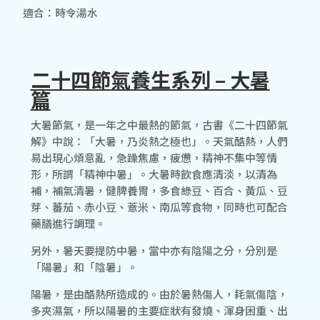
適合：時令湯水
二十四節氣養生系列 – 大暑
篇
大暑節氣，是一年之中最熱的節氣，古書《二十四節氣
解》中說：「大暑，乃炎熱之極也」。天氣酷熱，人們
易出現心煩意亂，急躁焦慮，疲憊，精神不集中等情
形，所謂「精神中暑」。大暑時飲食應清淡，以清為
補，補氣清暑，健脾養胃，多食綠豆、百合、黃瓜、豆
芽、蕃茄、赤小豆、薏米、南瓜等食物，同時也可配合
藥膳進行調理。
另外，暑天要提防中暑，當中亦有陰陽之分，分別是
「陽暑」和「陰暑」。
陽暑，是由酷熱所造成的。由於暑熱傷人，耗氣傷陰，
多夾濕氣，所以陽暑的主要症狀有發燒、渾身困重、出