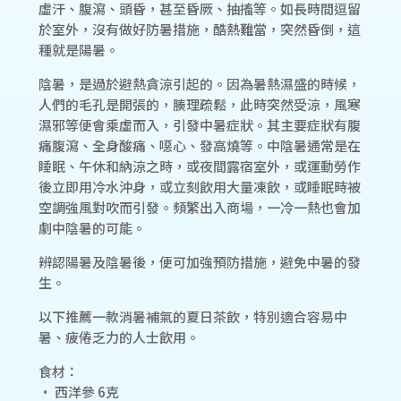
虛汗、腹瀉、頭昏，甚至昏厥、抽搐等。如長時間逗留
於室外，沒有做好防暑措施，酷熱難當，突然昏倒，這
種就是陽暑。
陰暑，是過於避熱貪涼引起的。因為暑熱濕盛的時候，
人們的毛孔是開張的，腠理疏鬆，此時突然受涼，風寒
濕邪等便會乘虛而入，引發中暑症狀。其主要症狀有腹
痛腹瀉、全身酸痛、噁心、發高燒等。中陰暑通常是在
睡眠、午休和納涼之時，或夜間露宿室外，或運動勞作
後立即用冷水沖身，或立刻飲用大量凍飲，或睡眠時被
空調強風對吹而引發。頻繁出入商場，一冷一熱也會加
劇中陰暑的可能。
辨認陽暑及陰暑後，便可加強預防措施，避免中暑的發
生。
以下推薦一款消暑補氣的夏日茶飲，特別適合容易中
暑、疲倦乏力的人士飲用。
食材：
• 西洋參 6克