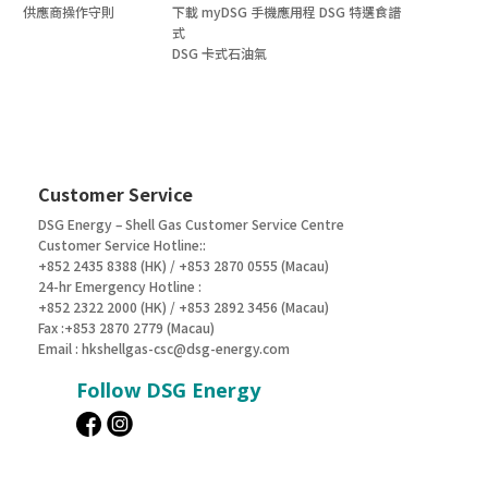
供應商操作守則
下載 myDSG 手機應用程
DSG 特選食譜
式
DSG 卡式石油氣
Customer Service
DSG Energy – Shell Gas Customer Service Centre
Customer Service Hotline::
+852 2435 8388 (HK) / +853 2870 0555 (Macau)
24-hr Emergency Hotline :
+852 2322 2000 (HK) / +853 2892 3456 (Macau)
Fax :+853 2870 2779 (Macau)
Email :
hkshellgas-csc@dsg-energy.com
Follow DSG Energy