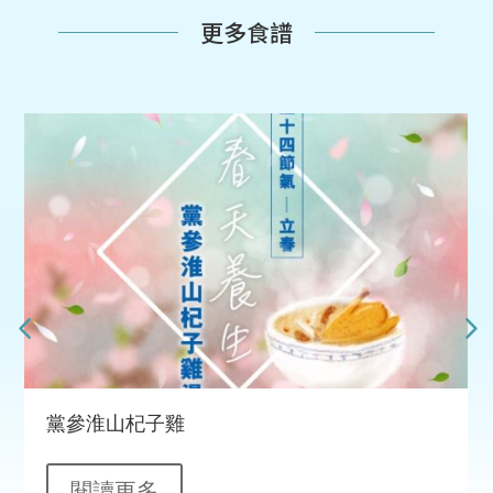
更多食譜
黨參淮山杞子雞
閱讀更多