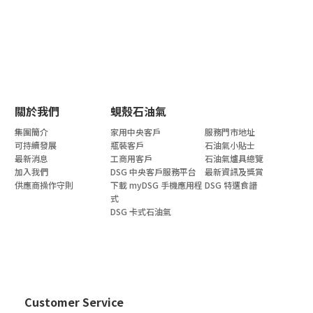
關於我們
蜆殼石油氣
集團簡介
家用中央客戶
服務門市地址
可持續發展
瓶裝客戶
石油氣小貼士
最新消息
工商用客戶
石油氣爐具總覽
加入我們
DSG 中央客戶服務平台
最新資訊及獎賞
供應商操作守則
下載 myDSG 手機應用程
DSG 特選食譜
式
DSG 卡式石油氣
Customer Service