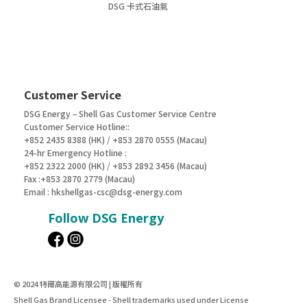
DSG 卡式石油氣
Customer Service
DSG Energy – Shell Gas Customer Service Centre
Customer Service Hotline::
+852 2435 8388 (HK) / +853 2870 0555 (Macau)
24-hr Emergency Hotline :
+852 2322 2000 (HK) / +853 2892 3456 (Macau)
Fax :+853 2870 2779 (Macau)
Email :
hkshellgas-csc@dsg-energy.com
Follow DSG Energy
© 2024 特爾高能源有限公司 | 版權所有
Shell Gas Brand Licensee - Shell trademarks used under License