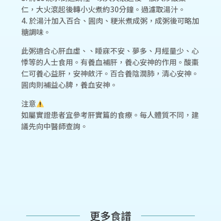
仁，大火滾起後轉小火煮約30分鐘。過濾取湯汁。
4. 於湯汁加入百合、圓肉、粳米煮成粥，成粥後可略加
糖調味。
此粥適合心肝血虛、、睡寐不安、夢多、月經量少、心
悸等的人士食用。有養血補肝，養心安神的作用。酸棗
仁可養心益肝，安神斂汗。百合養陰潤肺，清心安神。
圓肉則補益心脾，養血安神。
注意
如屬實證患者宜參考肝實篇的食療。每人體質不同，建
議先向中醫師查詢。
更多食譜