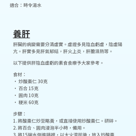
適合：時令湯水
養肝
肝臟的病變需要分清虛實。虛證多見陰血虧虛，陰虛陽
亢。肝實多見肝氣郁結，肝火上炎，肝膽濕熱等。
以下提供肝陰血虛虧的素食食療予大家參考。
食材：
• 炒酸棗仁 30克
• 百合 15克
• 圓肉 10克
• 粳米 60克
步驟：
1. 將酸棗仁炒至略黃，或直接使用炒酸棗仁。研碎。
2. 將百合、圓肉浸泡半小時，備用。
3. 將15碗水倒進鍋裡，以大火滾起後，放入炒酸棗