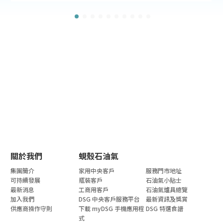
關於我們
蜆殼石油氣
集團簡介
家用中央客戶
服務門市地址
可持續發展
瓶裝客戶
石油氣小貼士
最新消息
工商用客戶
石油氣爐具總覽
加入我們
DSG 中央客戶服務平台
最新資訊及獎賞
供應商操作守則
下載 myDSG 手機應用程
DSG 特選食譜
式