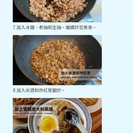
7.加入冰糖、老抽和生抽，繼續炒至焦香。
8.加入米酒和炸紅葱翻炒。