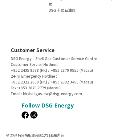
式
DSG 卡式石油氣
Customer Service
DSG Energy – Shell Gas Customer Service Centre
Customer Service Hotline::
+852 2435 8388 (HK) / +853 2870 0555 (Macau)
24-hr Emergency Hotline :
+852 2322 2000 (HK) / +853 2892 3456 (Macau)
Fax :+853 2870 2779 (Macau)
Email :
hkshellgas-csc@dsg-energy.com
Follow DSG Energy
© 2024 特爾高能源有限公司 | 版權所有