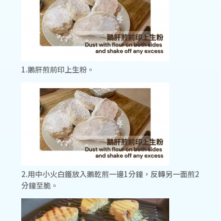
1.鵝肝煎前印上生粉。
2.用中小火白鑊放入鵝乾煎一邊1分鐘，反轉另一面煎2
分鐘至脆。