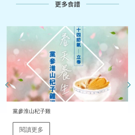
更多食譜
黨參淮山杞子雞
閱讀更多