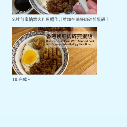
9.拌勻蜜糖意大利黑醋作汁並加在鵝肝肉碎煎蛋飯上。
10.完成。