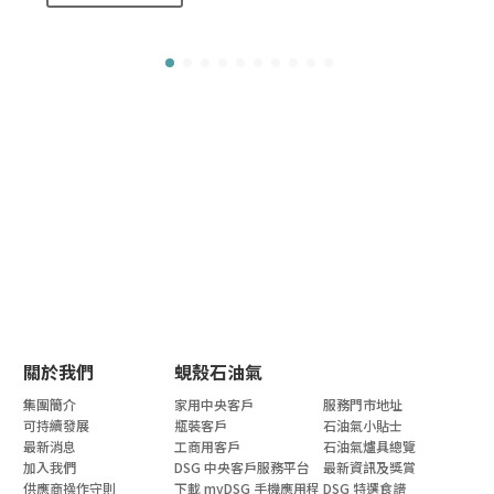
關於我們
蜆殼石油氣
集團簡介
家用中央客戶
服務門市地址
可持續發展
瓶裝客戶
石油氣小貼士
最新消息
工商用客戶
石油氣爐具總覽
加入我們
DSG 中央客戶服務平台
最新資訊及獎賞
供應商操作守則
下載 myDSG 手機應用程
DSG 特選食譜