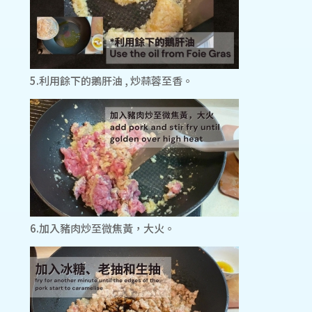
5.利用餘下的鵝肝油 , 炒蒜蓉至香。
6.加入豬肉炒至微焦黃，大火。