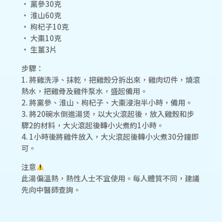
• 黨參30克
• 淮山60克
• 枸杞子10克
• 大棗10克
• 生薑3片
步驟：
1. 將雞洗淨、抹乾，把雞殼分拆出來，雞肉切件，燒滾
熱水，把雞骨及雞件泵水，盛起備用。
2. 將黨參、淮山、枸杞子、大棗浸泡半小時，備用。
3. 將20碗水倒進湯煲，以大火滾起後，放入雞殼和步
驟2的材料，大火滾起後轉小火煮約1小時。
4. 1小時後將雞件放入，大火滾起後轉小火煮30分鐘即
可。
注意
此湯偏溫熱，熱性人士不宜使用。每人體質不同，建議
先向中醫師查詢。