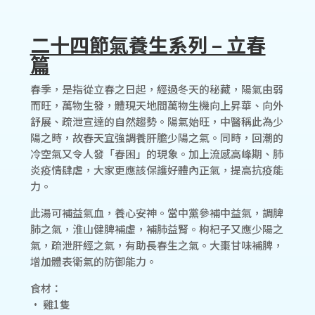
二十四節氣養生系列 – 立春
篇
春季，是指從立春之日起，經過冬天的秘藏，陽氣由弱
而旺，萬物生發，體現天地間萬物生機向上昇華、向外
舒展、疏泄宣達的自然趨勢。陽氣始旺，中醫稱此為少
陽之時，故春天宜強調養肝膽少陽之氣。同時，回潮的
冷空氣又令人發「春困」的現象。加上流感高峰期、肺
炎疫情肆虐，大家更應該保護好體內正氣，提高抗疫能
力。
此湯可補益氣血，養心安神。當中黨參補中益氣，調脾
肺之氣，淮山健脾補虛，補肺益腎。枸杞子又應少陽之
氣，疏泄肝經之氣，有助長春生之氣。大棗甘味補脾，
增加體表衛氣的防御能力。
食材：
• 雞1隻