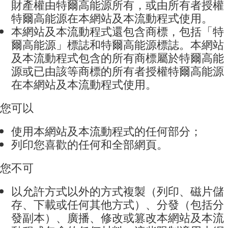
財產權由
特爾高能源
所有，或由所有者授權
特爾高能源
在本網站及本流動程式使用
。
本網站
及本流動程式
還包含商標，包括「
特
爾高能源
」標誌和
特爾高能源
標誌。本網站
及本流動程式
包含的所有商標屬於
特爾高能
源
或已由該等商標的所有者授權
特爾高能源
在本網站
及本流動程式
使用
。
您可以
使用本網站
及本流動程式
的任何部分
；
列印您喜歡的任何和全部網頁
。
您不可
以允許方式以外的方式複製（列印、磁片儲
存、下載或任何其他方式）、分發（包括分
發副本）、廣播、修改或篡改本網站
及本流