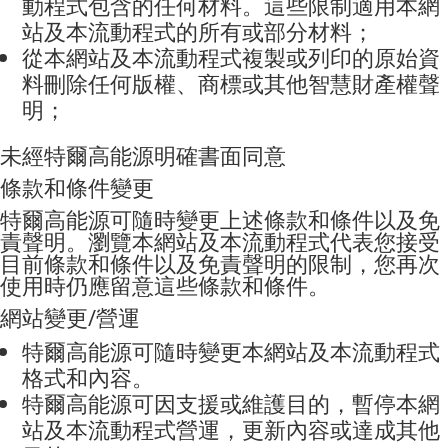
動程式
包含的任何材料。這些限制適用本網
站
及本流動程式
的所有或部分材料
；
從本網站
及本流動程式
複製或列印的原始資
料刪除任何版權、商標或其他智慧財產權聲
明
；
未經
特爾高能源
明確書面同意
條款和條件變更
特爾高能源可隨時變更上述條款和條件以及免
責聲明。瀏覽本網站
及本流動程式
代表您接受
目前條款和條件以及免責聲明的限制，您再次
使用時仍應留意這些條款和條件。
網站變更
/
營運
特爾高能源
可隨時變更本網站
及本流動程式
格式和內容
。
特爾高能源
可因支援或維護目的，暫停本網
站
及本流動程式
營運，更新內容或達成其他